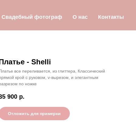
Свадебный фотограф
О нас
Контакты
Платье - Shelli
Платье все переливается, из глиттера, Классический
прямой крой с руковом, v-вырезом, и элегантным
разрезом по ножке
35 900
р.
Отложить для примерки