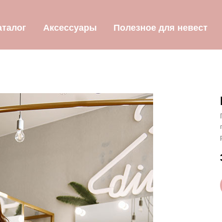
аталог
Аксессуары
Полезное для невест
Главная
→
Каталог
→
Платье Shelli