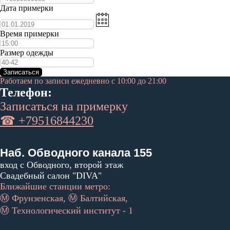
Дата примерки
Время примерки
Размер одежды
Записаться
Работаем по записи ежедневно с 10:00 до 21:00
Телефон:
Записаться на примерку
☎ +79516844230
Наб. Обводного канала 155
вход с Обводного, второй этаж
Свадебный салон "DIVA"
Ближайшие станции метро:
Ⓜ Фрунзенская, Ⓜ Балтийская,
Ⓜ Технологический институт - 1