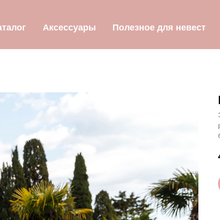
аталог
Аксессуары
Полезное для невест
Главная
→
Каталог
→
Платье Versalia