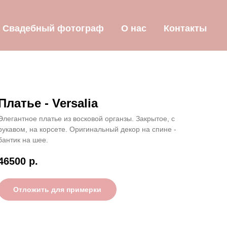
Свадебный фотограф
О нас
Контакты
Платье - Versalia
Элегантное платье из восковой органзы. Закрытое, с
рукавом, на корсете. Оригинальный декор на спине -
бантик на шее.
46500
р.
Отложить для примерки